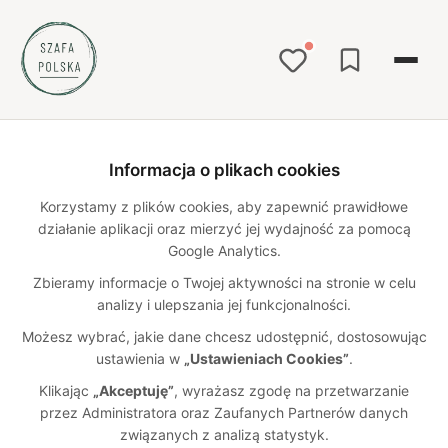
Strona główna
Katalog
bielizna
mężczyzna
/
/
/
Informacja o plikach cookies
Męskie bielizna szyte w Polsce
Korzystamy z plików cookies, aby zapewnić prawidłowe
działanie aplikacji oraz mierzyć jej wydajność za pomocą
3
polskich marek w katalogu
Google Analytics.
Męskie bielizna od polskich marek dla mężczyzn – szyte w
Polsce, z dbałością o jakość, krój i naturalne materiały.
Zbieramy informacje o Twojej aktywności na stronie w celu
Wybierz ubrania od najlepszych polskich marek męskich –
analizy i ulepszania jej funkcjonalności.
koszulki dla mężczyzn, bluzy rozsuwane, wygodne spodnie i
Możesz wybrać, jakie dane chcesz udostępnić, dostosowując
klasyczne fasony szyte w Polsce.
ustawienia w
„Ustawieniach Cookies”
.
Znajdź markę dla siebie
Klikając
„Akceptuję”
, wyrażasz zgodę na przetwarzanie
przez Administratora oraz Zaufanych Partnerów danych
związanych z analizą statystyk.