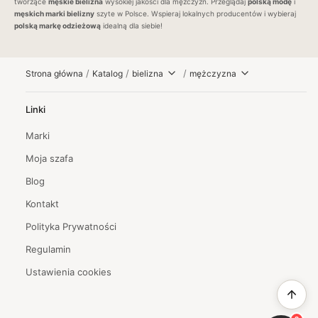
tworzące
męskie
bielizna
wysokiej jakości dla
mężczyzn
. Przeglądaj
polską modę
i
męskich
marki
bielizny
szyte w Polsce. Wspieraj lokalnych producentów i wybieraj
polską markę odzieżową
idealną dla siebie!
/
/
/
Strona główna
Katalog
bielizna
mężczyzna
Linki
Marki
Moja szafa
Blog
Kontakt
Polityka Prywatności
Regulamin
Ustawienia cookies