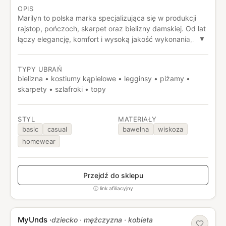
OPIS
Marilyn to polska marka specjalizująca się w produkcji
rajstop, pończoch, skarpet oraz bielizny damskiej. Od lat
łączy elegancję, komfort i wysoką jakość wykonania,
▼
oferując produkty dopasowane do różnych stylów i
potrzeb kobiet. Marka słynie z klasycznych wzorów,
TYPY UBRAŃ
modnych kolekcji oraz dbałości o detale, dzięki czemu
bielizna • kostiumy kąpielowe • legginsy • piżamy •
jest rozpoznawalna zarówno w Polsce, jak i na rynkach
skarpety • szlafroki • topy
zagranicznych.
STYL
MATERIAŁY
basic
casual
bawełna
wiskoza
homewear
Przejdź do sklepu
ⓘ link afiliacyjny
MyUnds
·
dziecko · mężczyzna · kobieta