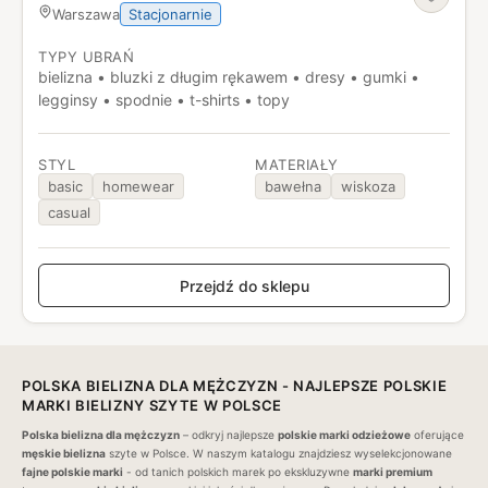
Stacjonarnie
Warszawa
TYPY UBRAŃ
bielizna • bluzki z długim rękawem • dresy • gumki •
legginsy • spodnie • t-shirts • topy
STYL
MATERIAŁY
basic
homewear
bawełna
wiskoza
casual
Przejdź do sklepu
POLSKA
BIELIZNA
DLA
MĘŻCZYZN
- NAJLEPSZE POLSKIE
MARKI
BIELIZNY
SZYTE
W POLSCE
Polska
bielizna
dla
mężczyzn
– odkryj najlepsze
polskie marki odzieżowe
oferujące
męskie
bielizna
szyte w Polsce. W naszym katalogu znajdziesz wyselekcjonowane
fajne polskie marki
- od tanich polskich marek po ekskluzywne
marki premium