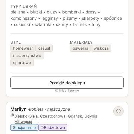
dodatki, które sprawdzają się zarówno na co dzień, jak i
TYPY UBRAŃ
w domowym relaksie.
bielizna • bluzki • bluzy • bomberki • dresy •
kombinezony • legginsy • piżamy • skarpety • spódnice
• sukienki • szlafroki • szorty • t-shirts • topy
STYL
MATERIAŁY
homewear
casual
bawełna
wiskoza
macierzyństwo
sportowe
Przejdź do sklepu
ⓘ link afiliacyjny
Marilyn
·
kobieta · mężczyzna
Bielsko-Biała, Częstochowa, Gdańsk, Gdynia
+8 więcej
Stacjonarnie
Budżetowa