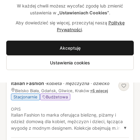
W każdej chwili możesz wycofać zgodę lub zmienić
Flawless
LAÏF
Brandme
by Insomnia
🔥 TOP 7 DNI:
ustawienia w
„Ustawieniach Cookies”
.
Aby dowiedzieć się więcej, przeczytaj naszą
Politykę
Prywatności
.
Klikaj serduszko na kartach marek, żeby je
zapisać.
Sprawdź ulubione
Akceptuję
Polska bielizna dla mężczyzn - najlepsze polskie
Ustawienia cookies
marki odzieżowe
Italian Fashion
·
kobieta · mężczyzna · dziecko
Bielsko Biała, Gdańsk, Gliwice, Kraków
+6 więcej
Stacjonarnie
Budżetowa
OPIS
Italian Fashion to marka oferująca bieliznę, piżamy i
odzież domową dla kobiet, mężczyzn i dzieci, łącząca
wygodę z modnym designem. Kolekcje obejmują m.in.
▼
piżamy z naturalnych dzianin, komfortowe homewear i