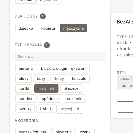
DLA KOGO?
1
BezAl
dziecko
kobieta
mężczyzna
TYPY U
bluzki •
TYP UBRANIA
1
• kurtki
• t-shirt
bielizna
bluzki z długim rękawem
STYL
basic
bluzy
buty
dresy
koszule
homew
kurtki
marynarki
płaszcze
spodnie
spódnice
sukienki
swetry
t-shirts
więcej +18
AKCESORIA
apaszki/chustki
biżuteria
czapki