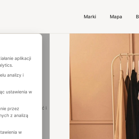
Marki
Mapa
B
łanie aplikacji
lytics.
lu analizy i
ąc ustawienia w
wygoda, dobra jakość i
nie przez
 na każdą okazję.
ych z analizą
tawienia w