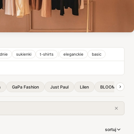
dnie
sukienki
t-shirts
eleganckie
basic
a
GaPa Fashion
Just Paul
Lilen
BLOOM
Ele
sortuj