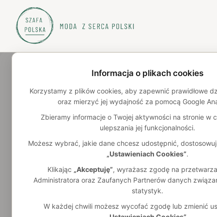
Informacja o plikach cookies
Korzystamy z plików cookies, aby zapewnić prawidłowe dzia
oraz mierzyć jej wydajność za pomocą Google Ana
Strona główna
/
Katalog
/
marynarki
/
mężczyzna
Zbieramy informacje o Twojej aktywności na stronie w ce
ulepszania jej funkcjonalności.
Męskie marynarki szyte w Polsce
Możesz wybrać, jakie dane chcesz udostępnić, dostosowuj
„Ustawieniach Cookies”
.
1
polskich marek w katalogu
Najlepsze polskie marki oferujące marynarek dla mężczyzn – 
Klikając
„Akceptuję”
, wyrażasz zgodę na przetwarza
lokalna produkcja w jednym miejscu. Wybieraj męskie modele
Administratora oraz Zaufanych Partnerów danych związan
statystyk.
Znajdź markę dla siebie
W każdej chwili możesz wycofać zgodę lub zmienić us
„Ustawieniach Cookies”
.