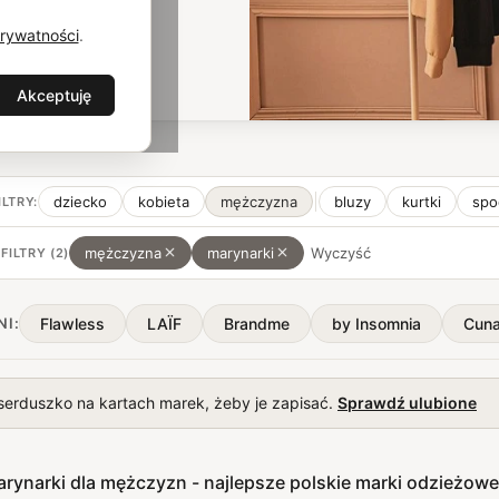
Prywatności
.
Akceptuję
dziecko
kobieta
mężczyzna
bluzy
kurtki
spo
ILTRY:
mężczyzna
marynarki
Wyczyść
FILTRY (
2
)
Flawless
LAÏF
Brandme
by Insomnia
Cun
NI:
 serduszko na kartach marek, żeby je zapisać.
Sprawdź ulubione
arynarki dla mężczyzn - najlepsze polskie marki odzieżowe