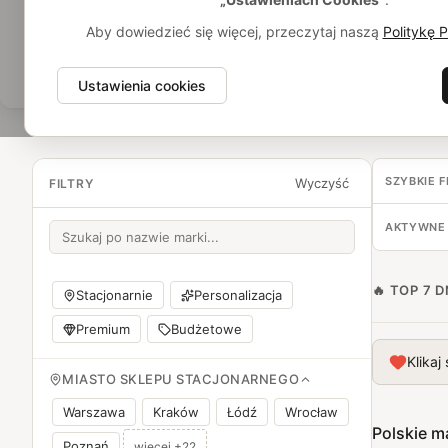
Aby dowiedzieć się więcej, przeczytaj naszą
Politykę 
Ustawienia cookies
SZYBKIE F
Wyczyść
FILTRY
AKTYWNE 
🔥 TOP 7 D
Stacjonarnie
Personalizacja
Premium
Budżetowe
Klikaj
MIASTO SKLEPU STACJONARNEGO
Warszawa
Kraków
Łódź
Wrocław
Polskie m
Poznań
więcej +22