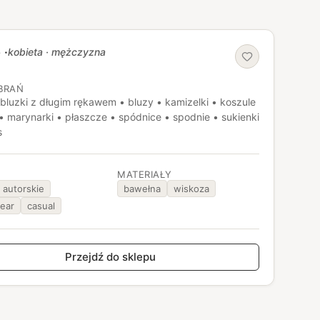
e
·
kobieta · mężczyzna
BRAŃ
 bluzki z długim rękawem • bluzy • kamizelki • koszule
 • marynarki • płaszcze • spódnice • spodnie • sukienki
s
MATERIAŁY
autorskie
bawełna
wiskoza
ear
casual
Przejdź do sklepu