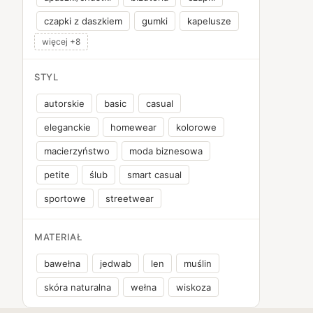
czapki z daszkiem
gumki
kapelusze
więcej +8
STYL
autorskie
basic
casual
eleganckie
homewear
kolorowe
macierzyństwo
moda biznesowa
petite
ślub
smart casual
sportowe
streetwear
MATERIAŁ
bawełna
jedwab
len
muślin
skóra naturalna
wełna
wiskoza