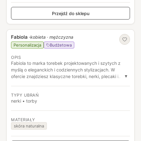
Przejdź do sklepu
Fabiola
·
kobieta · mężczyzna
Personalizacja
Budżetowa
OPIS
Fabiola to marka torebek projektowanych i szytych z
myślą o eleganckich i codziennych stylizacjach. W
ofercie znajdziesz klasyczne torebki, nerki, plecaki i
▼
shopperki. Projekty wyróżniają się różnorodnymi
fasonami i opcjami personalizacji, pozwalając dopasować
TYPY UBRAŃ
kolor, długość paska i detale do własnego stylu.
nerki • torby
MATERIAŁY
skóra naturalna