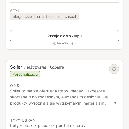
STYL
eleganckie
smart casual
casual
Przejdź do sklepu
ⓘ link afiliacyjny
Solier
·
mężczyzna · kobieta
Personalizacja
OPIS
Solier to marka oferująca torby, plecaki i akcesoria
skórzane o nowoczesnym, eleganckim designie. Jej
produkty wyróżniają się wytrzymałymi materiałami,
▼
praktycznymi rozwiązaniami i dopracowanymi detalami,
które sprawdzają się w codziennym użytkowaniu i
TYPY UBRAŃ
podczas podróży.
buty • paski • plecaki • portfele • torby