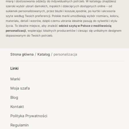
miarę i dostosowania odzieży do indywidualnych potrzeb. W katalogu znajdziesz
szeroki wybór ubrań damskich, męskich i dziecięcych dostępnych online – od
sukienek personalizowanych, przez bluzki i koszule,spodnie, po kurtki i akcesoria
szyte według Twoich preferencji. Polskie marki umożliwiają wybór rozmiaru, koloru,
materiału, detali i wzorów, dzięki czemu ubrania idealnie pasują do sylwetki i stylu
życia. To idealne miejsce, aby znaleźć
odzież szytą w Polsce z możliwością
personalizacji
, wspierając lokalnych producentów i ciesząc się unikalnym designem
dopasowanym do Twoich potrzeb.
/
/
Strona główna
Katalog
personalizacja
Linki
Marki
Moja szafa
Blog
Kontakt
Polityka Prywatności
Regulamin