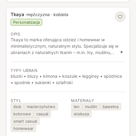
Tkaya
·
mężczyzna · kobieta
Personalizacja
OPIS
Tkaya to marka oferująca odzież i homewear w
minimalistycznym, naturalnym stylu. Specjalizuje się w
ubraniach z naturalnych tkanin – m.in. lny, muślinu,
▼
bawełny. W ofercie można znaleźć m.in. sukienki,
koszule, kimona oraz ubrania domowe tworzone w duchu
TYPY UBRAŃ
jakości i świadomej mody.
bluzki • bluzy • kimona • koszule • legginsy • spódnice
• spodnie • sukienki • szlafroki
STYL
MATERIAŁY
ślub
macierzyństwo
len
muślin
bawełna
kolorowe
casual
wiskoza
smart casual
homewear