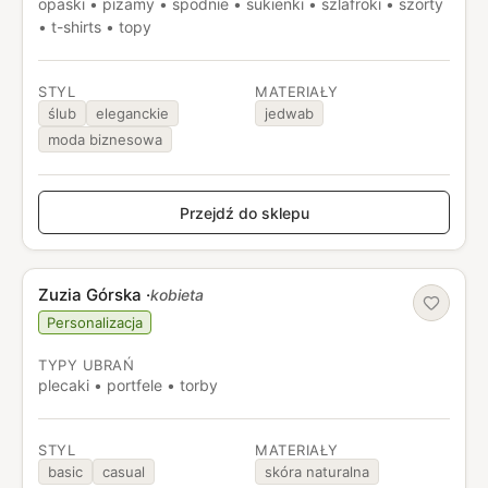
opaski • piżamy • spodnie • sukienki • szlafroki • szorty
• t-shirts • topy
STYL
MATERIAŁY
ślub
eleganckie
jedwab
moda biznesowa
Przejdź do sklepu
Zuzia Górska
·
kobieta
Personalizacja
TYPY UBRAŃ
plecaki • portfele • torby
STYL
MATERIAŁY
basic
casual
skóra naturalna