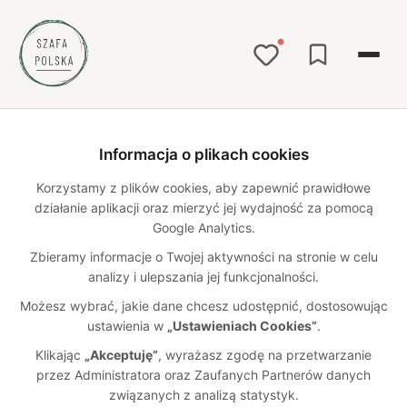
Strona główna
Katalog
personalizacja
/
/
Informacja o plikach cookies
Polskie ubrania z możliwością
Korzystamy z plików cookies, aby zapewnić prawidłowe
personalizacji – polskie marki
działanie aplikacji oraz mierzyć jej wydajność za pomocą
Google Analytics.
odzieżowe
Zbieramy informacje o Twojej aktywności na stronie w celu
31
polskich marek w katalogu
analizy i ulepszania jej funkcjonalności.
Szukasz polskich marek odzieżowych, które oferują
Możesz wybrać, jakie dane chcesz udostępnić, dostosowując
personalizację ubrań? Odkryj marki z Polski, które szyją
ustawienia w
„Ustawieniach Cookies”
.
ubrania na miarę i pozwalają na dostosowanie produktów do
Twoich potrzeb. Personalizacja ubrań to możliwość wyboru
Klikając
„Akceptuję”
, wyrażasz zgodę na przetwarzanie
rozmiaru, koloru, materiału, dodatków lub całkowitego
przez Administratora oraz Zaufanych Partnerów danych
projektu stworzonego specjalnie dla Ciebie. W naszym
związanych z analizą statystyk.
katalogu znajdziesz wysokiej jakości ubrania damskie, męskie