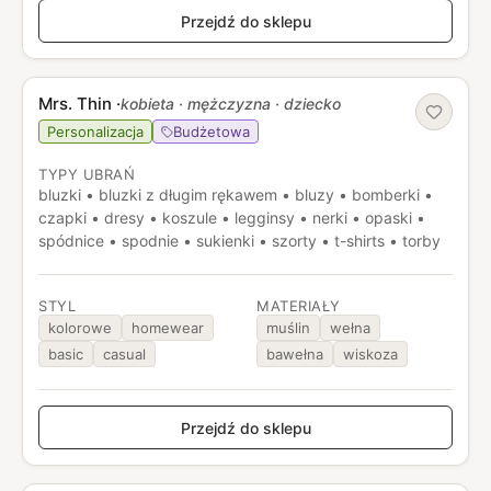
Przejdź do sklepu
Mrs. Thin
·
kobieta · mężczyzna · dziecko
Personalizacja
Budżetowa
TYPY UBRAŃ
bluzki • bluzki z długim rękawem • bluzy • bomberki •
czapki • dresy • koszule • legginsy • nerki • opaski •
spódnice • spodnie • sukienki • szorty • t-shirts • torby
STYL
MATERIAŁY
kolorowe
homewear
muślin
wełna
basic
casual
bawełna
wiskoza
Przejdź do sklepu