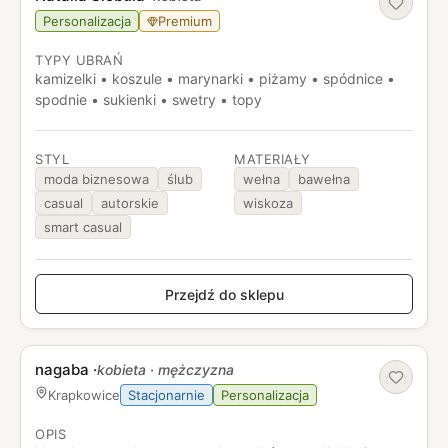
Personalizacja
Premium
TYPY UBRAŃ
kamizelki • koszule • marynarki • piżamy • spódnice •
spodnie • sukienki • swetry • topy
STYL
MATERIAŁY
moda biznesowa
ślub
wełna
bawełna
casual
autorskie
wiskoza
smart casual
Przejdź do sklepu
nagaba
·
kobieta · mężczyzna
Stacjonarnie
Personalizacja
Krapkowice
OPIS