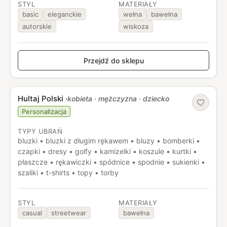
STYL
MATERIAŁY
basic
eleganckie
wełna
bawełna
autorskie
wiskoza
Przejdź do sklepu
Hultaj Polski
·
kobieta · mężczyzna · dziecko
Personalizacja
TYPY UBRAŃ
bluzki • bluzki z długim rękawem • bluzy • bomberki •
czapki • dresy • golfy • kamizelki • koszule • kurtki •
płaszcze • rękawiczki • spódnice • spodnie • sukienki •
szaliki • t-shirts • topy • torby
STYL
MATERIAŁY
casual
streetwear
bawełna