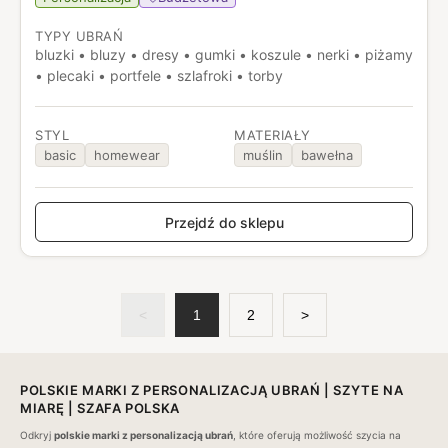
TYPY UBRAŃ
bluzki • bluzy • dresy • gumki • koszule • nerki • piżamy
• plecaki • portfele • szlafroki • torby
STYL
MATERIAŁY
basic
homewear
muślin
bawełna
Przejdź do sklepu
<
1
2
>
POLSKIE MARKI Z PERSONALIZACJĄ UBRAŃ | SZYTE NA
MIARĘ | SZAFA POLSKA
Odkryj
polskie marki z personalizacją ubrań
, które oferują możliwość szycia na