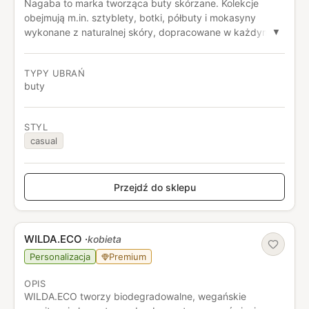
Nagaba to marka tworząca buty skórzane. Kolekcje
obejmują m.in. sztyblety, botki, półbuty i mokasyny
wykonane z naturalnej skóry, dopracowane w każdym
▼
detalu. Marka oferuje także obuwie wegańskie.
TYPY UBRAŃ
buty
STYL
casual
Przejdź do sklepu
WILDA.ECO
·
kobieta
Personalizacja
Premium
OPIS
WILDA.ECO tworzy biodegradowalne, wegańskie