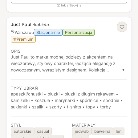
ⓘ link afiliacyjny
Just Paul
·
kobieta
Stacjonarnie
Personalizacja
Warszawa
Premium
OPIS
Just Paul to marka modnej odzieży z akcentem na
wieczorowy, stylowy charakter, łącząca elegancję z
nowoczesnym, wyrazistym designem. Kolekcje
▼
wyróżniają się nietuzinkowymi fasonami i efektownymi
detalami, które sprawiają, że każda stylizacja staje się
TYPY UBRAŃ
wyjątkowa.
apaszki/chustki • bluzki • bluzki z długim rękawem •
kamizelki • koszule • marynarki • spódnice • spodnie •
sukienki • szaliki • szorty • t-shirts • topy • torby
STYL
MATERIAŁY
autorskie
casual
jedwab
bawełna
len