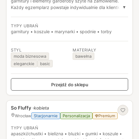
garnitury i elementy garderoby szyte na zamówienie.
Każdy egzemplarz powstaje indywidualnie dla klientki i
▼
może być personalizowany detalami, takimi jak haft czy
etykieta z imieniem. Marka koncentruje się na
TYPY UBRAŃ
naturalnych materiałach i transparentnym procesie
garnitury • koszule • marynarki • spodnie • torby
powstawania ubrań.
STYL
MATERIAŁY
moda biznesowa
bawełna
eleganckie
basic
Przejdź do sklepu
So Fluffy
·
kobieta
Stacjonarnie
Personalizacja
Premium
Wrocław
TYPY UBRAŃ
apaszki/chustki • bielizna • bluzki • gumki • koszule •