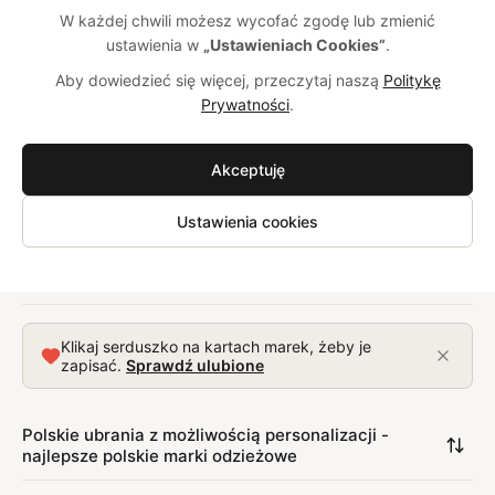
i dziecięce od polskich producentów – od personalizowanych
W każdej chwili możesz wycofać zgodę lub zmienić
koszul i sukienek, po spodnie, kurtki i akcesoria szyte według
ustawienia w
„Ustawieniach Cookies”
.
Twoich preferencji. Wspieraj polskie marki odzieżowe i
Aby dowiedzieć się więcej, przeczytaj naszą
Politykę
wybieraj ubrania szyte lokalnie z możliwością personalizacji,
Prywatności
.
które idealnie dopasują się do Twojego stylu i potrzeb.
Znajdź markę dla siebie
Akceptuję
Ustawienia cookies
Flawless
LAÏF
Brandme
by Insomnia
🔥 TOP 7 DNI:
Klikaj serduszko na kartach marek, żeby je
zapisać.
Sprawdź ulubione
Polskie ubrania z możliwością personalizacji -
najlepsze polskie marki odzieżowe