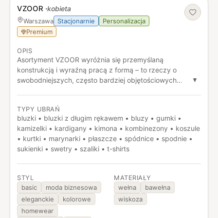
VZOOR
·
kobieta
Stacjonarnie
Personalizacja
Warszawa
Premium
OPIS
Asortyment VZOOR wyróżnia się przemyślaną
konstrukcją i wyraźną pracą z formą – to rzeczy o
swobodniejszych, często bardziej objętościowych
▼
krojach, które mimo luzu zachowują charakter dzięki
detalom, takim jak wiązania, przesunięcia czy nietypowe
TYPY UBRAŃ
proporcje. Ważną rolę odgrywa też tkanina: obok
bluzki • bluzki z długim rękawem • bluzy • gumki •
stonowanych baz pojawiają się wyraziste wzory i faktury,
kamizelki • kardigany • kimona • kombinezony • koszule
które nadają projektom bardziej autorski, nieoczywisty
• kurtki • marynarki • płaszcze • spódnice • spodnie •
ton. Całość spina użytkowość – wygoda noszenia,
sukienki • swetry • szaliki • t-shirts
elastyczne dopasowanie i projekty, które łatwo adaptują
się do różnych stylów, nie tracąc przy tym swojej
wyrazistości.
STYL
MATERIAŁY
basic
moda biznesowa
wełna
bawełna
eleganckie
kolorowe
wiskoza
homewear