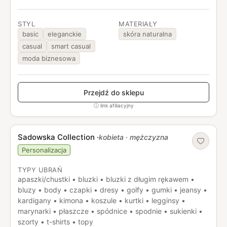
STYL
MATERIAŁY
basic
eleganckie
skóra naturalna
casual
smart casual
moda biznesowa
Przejdź do sklepu
ⓘ link afiliacyjny
Sadowska Collection
·
kobieta · mężczyzna
Personalizacja
TYPY UBRAŃ
apaszki/chustki • bluzki • bluzki z długim rękawem •
bluzy • body • czapki • dresy • golfy • gumki • jeansy •
kardigany • kimona • koszule • kurtki • legginsy •
marynarki • płaszcze • spódnice • spodnie • sukienki •
szorty • t-shirts • topy