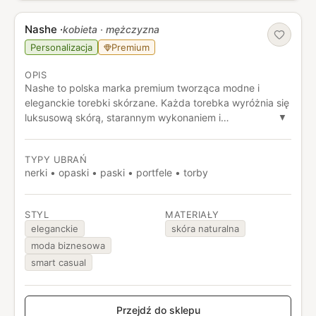
Nashe
·
kobieta · mężczyzna
Personalizacja
Premium
OPIS
Nashe to polska marka premium tworząca modne i
eleganckie torebki skórzane. Każda torebka wyróżnia się
luksusową skórą, starannym wykonaniem i
▼
ponadczasowym stylem, który podkreśla elegancję w
codziennych i wyjątkowych stylizacjach.
TYPY UBRAŃ
nerki • opaski • paski • portfele • torby
STYL
MATERIAŁY
eleganckie
skóra naturalna
moda biznesowa
smart casual
Przejdź do sklepu