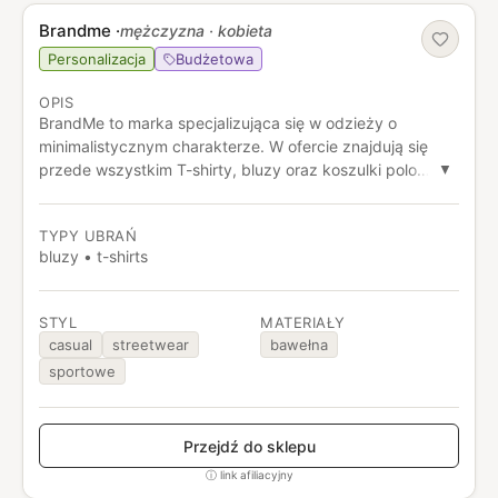
Brandme
·
mężczyzna · kobieta
Personalizacja
Budżetowa
OPIS
BrandMe to marka specjalizująca się w odzieży o
minimalistycznym charakterze. W ofercie znajdują się
przede wszystkim T-shirty, bluzy oraz koszulki polo
▼
wykonane z wysokogatunkowych, certyfikowanych
dzianin o wysokiej gramaturze. Projekty wyróżniają
TYPY UBRAŃ
nowoczesne kroje – od klasycznych po oversize – oraz
bluzy • t-shirts
staranne wykończenie i dbałość o detale. Istotnym
elementem działalności marki są możliwości
personalizacji – w tym nadruki, hafty oraz tworzenie
STYL
MATERIAŁY
odzieży pod własne kolekcje i identyfikacje wizualne.
casual
streetwear
bawełna
BrandMe łączy estetykę minimalistycznego streetwearu z
sportowe
funkcjonalnością, oferując produkty, które sprawdzają się
zarówno w codziennym użytkowaniu, jak i w projektach
brandowych czy firmowych.
Przejdź do sklepu
ⓘ link afiliacyjny