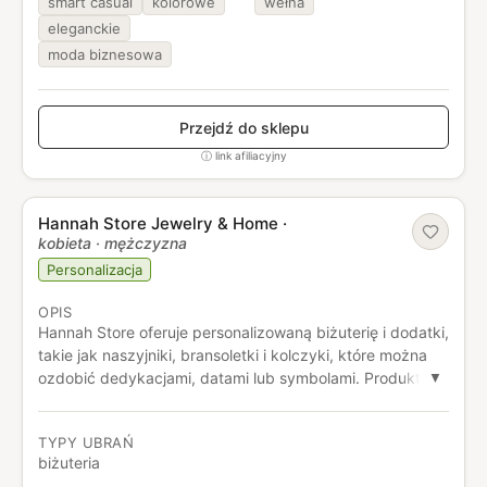
smart casual
kolorowe
wełna
eleganckie
moda biznesowa
Przejdź do sklepu
ⓘ link afiliacyjny
Hannah Store Jewelry & Home
·
kobieta · mężczyzna
Personalizacja
OPIS
Hannah Store oferuje personalizowaną biżuterię i dodatki,
takie jak naszyjniki, bransoletki i kolczyki, które można
ozdobić dedykacjami, datami lub symbolami. Produkty
▼
wyróżniają się unikalnym designem i możliwością
dopasowania do indywidualnego stylu.
TYPY UBRAŃ
biżuteria