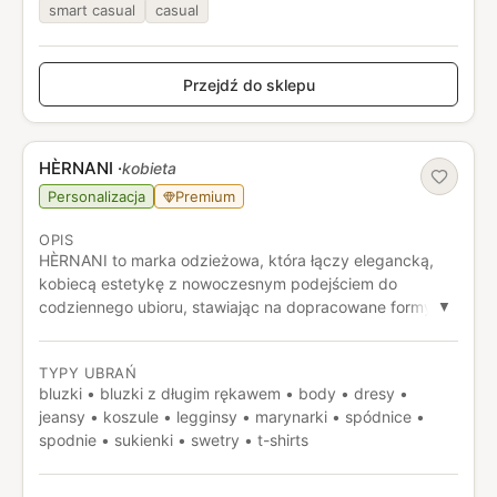
smart casual
casual
Przejdź do sklepu
HÈRNANI
·
kobieta
Personalizacja
Premium
OPIS
HÈRNANI to marka odzieżowa, która łączy elegancką,
kobiecą estetykę z nowoczesnym podejściem do
codziennego ubioru, stawiając na dopracowane formy i
▼
spójny, wyrafinowany styl. Wyróżnia się konceptem
budowania garderoby wokół jakości i ponadczasowych
TYPY UBRAŃ
projektów, które mają podkreślać indywidualność i
bluzki • bluzki z długim rękawem • body • dresy •
pewność siebie bez nadmiaru formy. Jej kolekcje są
jeansy • koszule • legginsy • marynarki • spódnice •
projektowane tak, aby łączyć estetykę z komfortem i
spodnie • sukienki • swetry • t-shirts
łatwo wpisywać się w różne codzienne sytuacje.