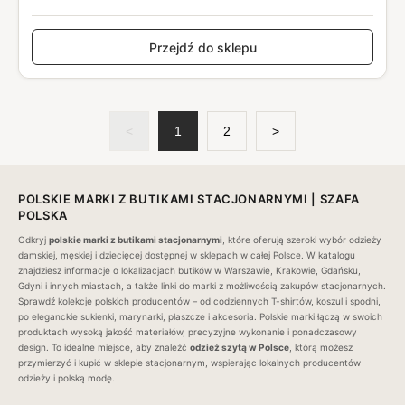
Przejdź do sklepu
<
1
2
>
POLSKIE MARKI Z BUTIKAMI STACJONARNYMI | SZAFA
POLSKA
Odkryj
polskie marki z butikami stacjonarnymi
, które oferują szeroki wybór odzieży
damskiej, męskiej i dziecięcej dostępnej w sklepach w całej Polsce. W katalogu
znajdziesz informacje o lokalizacjach butików w Warszawie, Krakowie, Gdańsku,
Gdyni i innych miastach, a także linki do
marki z możliwością zakupów stacjonarnych
.
Sprawdź kolekcje polskich producentów – od codziennych T-shirtów, koszul i spodni,
po eleganckie sukienki, marynarki, płaszcze i akcesoria. Polskie marki łączą w swoich
produktach wysoką jakość materiałów, precyzyjne wykonanie i ponadczasowy
design. To idealne miejsce, aby znaleźć
odzież szytą w Polsce
, którą możesz
przymierzyć i kupić w sklepie stacjonarnym, wspierając lokalnych producentów
odzieży i polską modę.