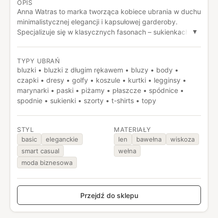
OPIS
Anna Watras to marka tworząca kobiece ubrania w duchu
minimalistycznej elegancji i kapsułowej garderoby.
Specjalizuje się w klasycznych fasonach – sukienkach,
▼
spodniach, koszulach i trenczach – utrzymanych w
stonowanej, neutralnej kolorystyce. W ofercie można
TYPY UBRAŃ
znaleźć dopracowane projekty, które łączą wygodę z
bluzki • bluzki z długim rękawem • bluzy • body •
ponadczasowym stylem i sprawdzają się zarówno na co
czapki • dresy • golfy • koszule • kurtki • legginsy •
dzień, jak i do pracy.
marynarki • paski • piżamy • płaszcze • spódnice •
spodnie • sukienki • szorty • t-shirts • topy
STYL
MATERIAŁY
basic
eleganckie
len
bawełna
wiskoza
smart casual
wełna
moda biznesowa
Przejdź do sklepu