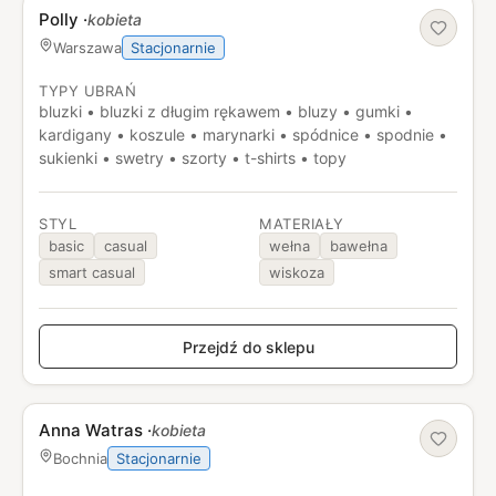
Polly
·
kobieta
Stacjonarnie
Warszawa
TYPY UBRAŃ
bluzki • bluzki z długim rękawem • bluzy • gumki •
kardigany • koszule • marynarki • spódnice • spodnie •
sukienki • swetry • szorty • t-shirts • topy
STYL
MATERIAŁY
basic
casual
wełna
bawełna
smart casual
wiskoza
Przejdź do sklepu
Anna Watras
·
kobieta
Stacjonarnie
Bochnia