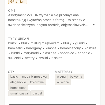
Premium
OPIS
Asortyment VZOOR wyróżnia się przemyślaną
konstrukcją i wyraźną pracą z formą – to rzeczy o
swobodniejszych, często bardziej objętościowych
▼
krojach, które mimo luzu zachowują charakter dzięki
detalom, takim jak wiązania, przesunięcia czy nietypowe
TYPY UBRAŃ
proporcje. Ważną rolę odgrywa też tkanina: obok
bluzki • bluzki z długim rękawem • bluzy • gumki •
stonowanych baz pojawiają się wyraziste wzory i faktury,
kamizelki • kardigany • kimona • kombinezony • koszule
które nadają projektom bardziej autorski, nieoczywisty
• kurtki • marynarki • płaszcze • spódnice • spodnie •
ton. Całość spina użytkowość – wygoda noszenia,
sukienki • swetry • szaliki • t-shirts
elastyczne dopasowanie i projekty, które łatwo adaptują
się do różnych stylów, nie tracąc przy tym swojej
wyrazistości.
STYL
MATERIAŁY
basic
moda biznesowa
wełna
bawełna
eleganckie
kolorowe
wiskoza
homewear
smart casual
casual