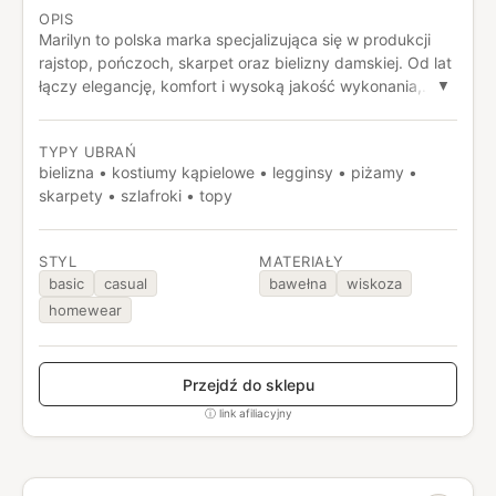
OPIS
Marilyn to polska marka specjalizująca się w produkcji
rajstop, pończoch, skarpet oraz bielizny damskiej. Od lat
łączy elegancję, komfort i wysoką jakość wykonania,
▼
oferując produkty dopasowane do różnych stylów i
potrzeb kobiet. Marka słynie z klasycznych wzorów,
TYPY UBRAŃ
modnych kolekcji oraz dbałości o detale, dzięki czemu
bielizna • kostiumy kąpielowe • legginsy • piżamy •
jest rozpoznawalna zarówno w Polsce, jak i na rynkach
skarpety • szlafroki • topy
zagranicznych.
STYL
MATERIAŁY
basic
casual
bawełna
wiskoza
homewear
Przejdź do sklepu
ⓘ link afiliacyjny