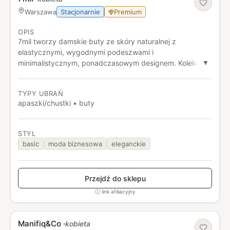
Stacjonarnie
Premium
Warszawa
OPIS
7mil tworzy damskie buty ze skóry naturalnej z
elastycznymi, wygodnymi podeszwami i
minimalistycznym, ponadczasowym designem. Kolekcje
▼
obejmują botki, półbuty, sneakersy, sandały i klapki w
neutralnych kolorach, łatwe do łączenia w codziennych i
TYPY UBRAŃ
eleganckich stylizacjach.
apaszki/chustki • buty
STYL
basic
moda biznesowa
eleganckie
Przejdź do sklepu
ⓘ link afiliacyjny
Manifiq&Co
·
kobieta