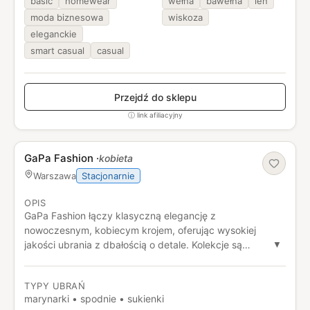
basic
homewear
wełna
bawełna
len
moda biznesowa
wiskoza
eleganckie
smart casual
casual
Przejdź do sklepu
ⓘ link afiliacyjny
GaPa Fashion
·
kobieta
Stacjonarnie
Warszawa
OPIS
GaPa Fashion łączy klasyczną elegancję z
nowoczesnym, kobiecym krojem, oferując wysokiej
jakości ubrania z dbałością o detale. Kolekcje są
▼
ponadczasowe, komfortowe i uniwersalne, sprawdzające
się w pracy i na formalne okazje.
TYPY UBRAŃ
marynarki • spodnie • sukienki