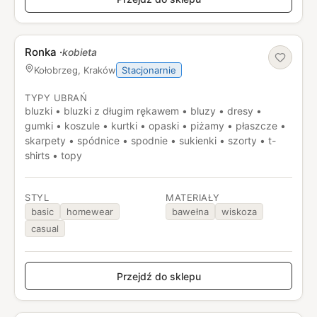
Ronka
·
kobieta
Stacjonarnie
Kołobrzeg, Kraków
TYPY UBRAŃ
bluzki • bluzki z długim rękawem • bluzy • dresy •
gumki • koszule • kurtki • opaski • piżamy • płaszcze •
skarpety • spódnice • spodnie • sukienki • szorty • t-
shirts • topy
STYL
MATERIAŁY
basic
homewear
bawełna
wiskoza
casual
Przejdź do sklepu