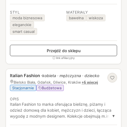
STYL
MATERIAŁY
moda biznesowa
bawełna
wiskoza
eleganckie
smart casual
Przejdź do sklepu
ⓘ link afiliacyjny
Italian Fashion
·
kobieta · mężczyzna · dziecko
Bielsko Biała, Gdańsk, Gliwice, Kraków
+6 więcej
Stacjonarnie
Budżetowa
OPIS
Italian Fashion to marka oferująca bieliznę, piżamy i
odzież domową dla kobiet, mężczyzn i dzieci, łącząca
wygodę z modnym designem. Kolekcje obejmują m.in.
▼
piżamy z naturalnych dzianin, komfortowe homewear i