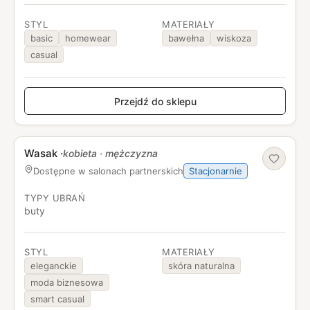
STYL
MATERIAŁY
basic
homewear
bawełna
wiskoza
casual
Przejdź do sklepu
Wasak
·
kobieta · mężczyzna
Stacjonarnie
Dostępne w salonach partnerskich
TYPY UBRAŃ
buty
STYL
MATERIAŁY
eleganckie
skóra naturalna
moda biznesowa
smart casual