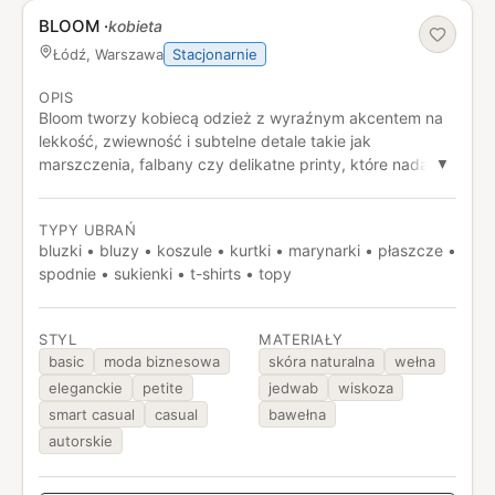
BLOOM
·
kobieta
Stacjonarnie
Łódź, Warszawa
OPIS
Bloom tworzy kobiecą odzież z wyraźnym akcentem na
lekkość, zwiewność i subtelne detale takie jak
marszczenia, falbany czy delikatne printy, które nadają
▼
stylizacjom bardziej romantyczny charakter. W
kolekcjach dominują sukienki i komplety stanowiące
TYPY UBRAŃ
elegancką bazę do stylizacji dziennych i wieczorowych,
bluzki • bluzy • koszule • kurtki • marynarki • płaszcze •
a tkaniny są dobierane pod kątem komfortu noszenia i
spodnie • sukienki • t-shirts • topy
efektu wizualnego.
STYL
MATERIAŁY
basic
moda biznesowa
skóra naturalna
wełna
eleganckie
petite
jedwab
wiskoza
smart casual
casual
bawełna
autorskie