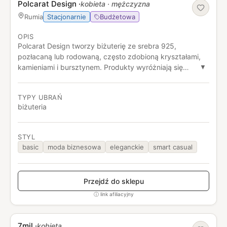
Polcarat Design
·
kobieta · mężczyzna
Stacjonarnie
Budżetowa
Rumia
OPIS
Polcarat Design tworzy biżuterię ze srebra 925,
pozłacaną lub rodowaną, często zdobioną kryształami,
kamieniami i bursztynem. Produkty wyróżniają się
▼
wysoką jakością wykonania i eleganckim, modnym
designem.
TYPY UBRAŃ
biżuteria
STYL
basic
moda biznesowa
eleganckie
smart casual
Przejdź do sklepu
ⓘ link afiliacyjny
7mil
·
kobieta