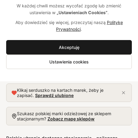
codziennych T-shirtów, koszul i spodni, po eleganckie
W każdej chwili możesz wycofać zgodę lub zmienić
sukienki, marynarki i płaszcze. Wspieraj polskie marki
ustawienia w
„Ustawieniach Cookies”
.
odzieżowe i wybieraj ubrania szyte lokalnie, które łączą styl,
Aby dowiedzieć się więcej, przeczytaj naszą
Politykę
jakość i trwałość.
Prywatności
.
Znajdź markę dla siebie
Akceptuję
Ustawienia cookies
Flawless
LAÏF
Brandme
by Insomnia
🔥 TOP 7 DNI:
Klikaj serduszko na kartach marek, żeby je
zapisać.
Sprawdź ulubione
Szukasz polskiej marki odzieżowej ze sklepem
stacjonarnym?
Zobacz mapę sklepów