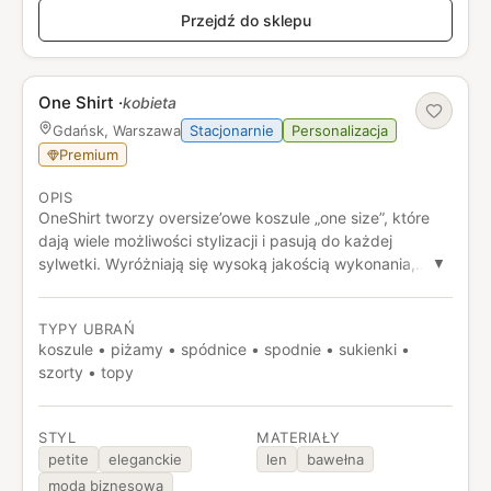
Przejdź do sklepu
One Shirt
·
kobieta
Stacjonarnie
Personalizacja
Gdańsk, Warszawa
Premium
OPIS
OneShirt tworzy oversize’owe koszule „one size”, które
dają wiele możliwości stylizacji i pasują do każdej
sylwetki. Wyróżniają się wysoką jakością wykonania,
▼
ręcznym szyciem i dopracowanymi detalami, a kolekcja
jest ponadczasowa i powstaje w duchu odpowiedzialnej
TYPY UBRAŃ
mody.
koszule • piżamy • spódnice • spodnie • sukienki •
szorty • topy
STYL
MATERIAŁY
petite
eleganckie
len
bawełna
moda biznesowa