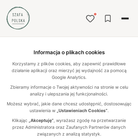
Strona główna
Katalog
stacjonarnie
/
/
Informacja o plikach cookies
Polskie ubrania dostępne
Korzystamy z plików cookies, aby zapewnić prawidłowe
stacjonarnie – polskie marki
działanie aplikacji oraz mierzyć jej wydajność za pomocą
Google Analytics.
odzieżowe
Zbieramy informacje o Twojej aktywności na stronie w celu
44
polskich marek w katalogu
analizy i ulepszania jej funkcjonalności.
Szukasz polskiej odzieży, którą możesz obejrzeć i kupić w
Możesz wybrać, jakie dane chcesz udostępnić, dostosowując
sklepie stacjonarnym? Odkryj marki odzieżowe z Polski
ustawienia w
„Ustawieniach Cookies”
.
posiadające własne butiki i punkty sprzedaży w różnych
miastach w kraju. Sklep stacjonarny w Warszawie, Gdańsku,
Klikając
„Akceptuję”
, wyrażasz zgodę na przetwarzanie
Gdyni, Krakowie i innych miastach w Polsce i zagranicą. W
przez Administratora oraz Zaufanych Partnerów danych
naszym katalogu znajdziesz wysokiej jakości ubrania
związanych z analizą statystyk.
damskie, męskie i dziecięce od polskich producentów – od