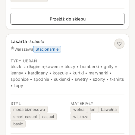
Przejdź do sklepu
Lasarta
·
kobieta
Stacjonarnie
Warszawa
TYPY UBRAŃ
bluzki z długim rękawem • bluzy • bomberki • golfy •
jeansy • kardigany • koszule • kurtki • marynarki •
spódnice • spodnie • sukienki • swetry • szorty • t-shirts
• topy
STYL
MATERIAŁY
moda biznesowa
wełna
len
bawełna
smart casual
casual
wiskoza
basic