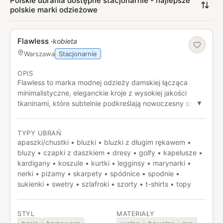
Polskie ubrania dostępne stacjonarnie - najlepsze
polskie marki odzieżowe
Flawless
·
kobieta
Stacjonarnie
Warszawa
OPIS
Flawless to marka modnej odzieży damskiej łącząca
minimalistyczne, eleganckie kroje z wysokiej jakości
tkaninami, które subtelnie podkreślają nowoczesny styl i
▼
komfort noszenia. Projekty wyróżniają się ponadczasową
prostotą, starannym wykonaniem i uniwersalnym
TYPY UBRAŃ
designem pasującym zarówno do codziennych, jak i
apaszki/chustki • bluzki • bluzki z długim rękawem •
bardziej eleganckich stylizacji.
bluzy • czapki z daszkiem • dresy • golfy • kapelusze •
kardigany • koszule • kurtki • legginsy • marynarki •
nerki • piżamy • skarpety • spódnice • spodnie •
sukienki • swetry • szlafroki • szorty • t-shirts • topy
STYL
MATERIAŁY