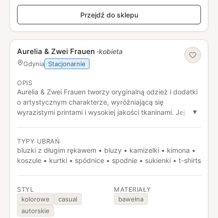
Przejdź do sklepu
Aurelia & Zwei Frauen
·
kobieta
Stacjonarnie
Gdynia
OPIS
Aurelia & Zwei Frauen tworzy oryginalną odzież i dodatki
o artystycznym charakterze, wyróżniającą się
wyrazistymi printami i wysokiej jakości tkaninami. Jej
▼
znakiem rozpoznawczym są niebanalne fasony i dbałość
o detale, które sprawiają, że każda rzecz jest unikatowa.
TYPY UBRAŃ
bluzki z długim rękawem • bluzy • kamizelki • kimona •
koszule • kurtki • spódnice • spodnie • sukienki • t-shirts
STYL
MATERIAŁY
kolorowe
casual
bawełna
autorskie