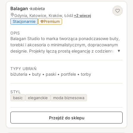
Balagan
·
kobieta
Gdynia, Katowice, Kraków, Łódź
+2 więcej
Stacjonarnie
Premium
OPIS
Balagan Studio to marka tworząca ponadczasowe buty,
torebki i akcesoria o minimalistycznym, dopracowanym
designie. Projekty łączą prostą elegancję z codzienną
▼
funkcjonalnością, stawiając przede wszystkim na
wygodę i uniwersalność. W ofercie można znaleźć
TYPY UBRAŃ
klasyczne modele – od balerin i botków po skórzane
biżuteria • buty • paski • portfele • torby
torebki – które dobrze wpisują się w kapsułową
garderobę.
STYL
basic
eleganckie
moda biznesowa
Przejdź do sklepu