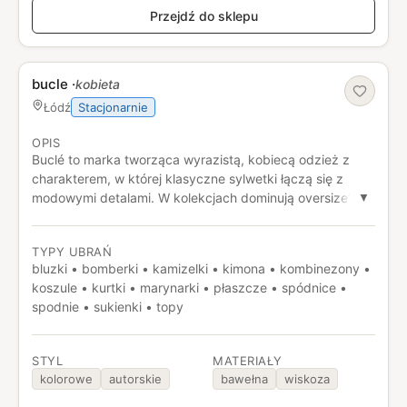
Przejdź do sklepu
bucle
·
kobieta
Stacjonarnie
Łódź
OPIS
Buclé to marka tworząca wyrazistą, kobiecą odzież z
charakterem, w której klasyczne sylwetki łączą się z
modowymi detalami. W kolekcjach dominują oversize’owe
▼
swetry, kardigany, płaszcze i dzianiny o ciekawych
fakturach, które świetnie sprawdzają się w sezonie
TYPY UBRAŃ
jesienno‑zimowym. Projekty stawiają na wyrazisty styl i
bluzki • bomberki • kamizelki • kimona • kombinezony •
komfort noszenia, tworząc garderobę z pazurem.
koszule • kurtki • marynarki • płaszcze • spódnice •
spodnie • sukienki • topy
STYL
MATERIAŁY
kolorowe
autorskie
bawełna
wiskoza