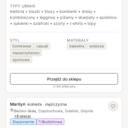
dodatki, które sprawdzają się zarówno na co dzień, jak i
TYPY UBRAŃ
w domowym relaksie.
bielizna • bluzki • bluzy • bomberki • dresy •
kombinezony • legginsy • piżamy • skarpety • spódnice
• sukienki • szlafroki • szorty • t-shirts • topy
STYL
MATERIAŁY
homewear
casual
bawełna
wiskoza
macierzyństwo
sportowe
Przejdź do sklepu
ⓘ link afiliacyjny
Marilyn
·
kobieta · mężczyzna
Bielsko-Biała, Częstochowa, Gdańsk, Gdynia
+8 więcej
Stacjonarnie
Budżetowa