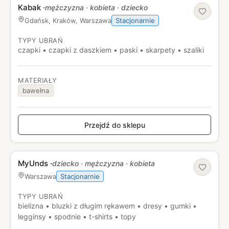
Kabak
·
mężczyzna · kobieta · dziecko
Stacjonarnie
Gdańsk, Kraków, Warszawa
TYPY UBRAŃ
czapki • czapki z daszkiem • paski • skarpety • szaliki
MATERIAŁY
bawełna
Przejdź do sklepu
MyUnds
·
dziecko · mężczyzna · kobieta
Stacjonarnie
Warszawa
TYPY UBRAŃ
bielizna • bluzki z długim rękawem • dresy • gumki •
legginsy • spodnie • t-shirts • topy