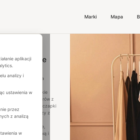
Marki
Mapa
B
arki odzieżowe
łanie aplikacji
lytics.
lu analizy i
polskich marek, która
 dni? Odkryj odzież
i dzieci. Fajne polskie
ąc ustawienia w
– od luksusowych swetrów z
lające szaliki, modne czapki
nie przez
ch producentów, którzy z
ych z analizą
alność, trwałość i
oferując zarówno grube,
tawienia w
polską markę odzieżową i