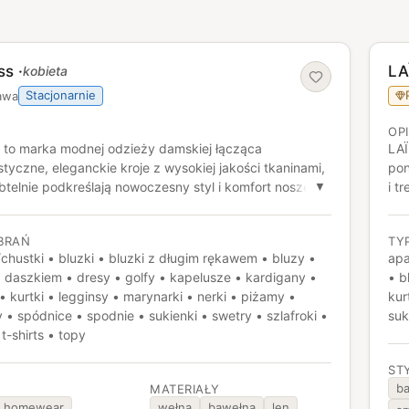
ss
·
LA
kobieta
Stacjonarnie
awa
OP
s to marka modnej odzieży damskiej łącząca
LAÏ
styczne, eleganckie kroje z wysokiej jakości tkaninami,
pon
btelnie podkreślają nowoczesny styl i komfort noszenia.
i t
▼
y wyróżniają się ponadczasową prostotą, starannym
dob
iem i uniwersalnym designem pasującym zarówno do
zac
BRAŃ
TY
ych, jak i bardziej eleganckich stylizacji.
neu
chustki • bluzki • bluzki z długim rękawem • bluzy •
apa
pra
 daszkiem • dresy • golfy • kapelusze • kardigany •
• b
• kurtki • legginsy • marynarki • nerki • piżamy •
kur
 • spódnice • spodnie • sukienki • swetry • szlafroki •
suk
 t-shirts • topy
ST
ba
MATERIAŁY
homewear
wełna
bawełna
len