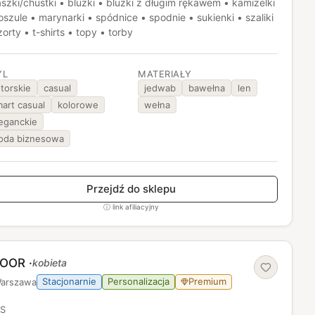
szki/chustki • bluzki • bluzki z długim rękawem • kamizelki
oszule • marynarki • spódnice • spodnie • sukienki • szaliki
zorty • t-shirts • topy • torby
YL
MATERIAŁY
torskie
casual
jedwab
bawełna
len
art casual
kolorowe
wełna
eganckie
oda biznesowa
Przejdź do sklepu
ⓘ link afiliacyjny
ZOOR
·
kobieta
Stacjonarnie
Personalizacja
Premium
arszawa
IS