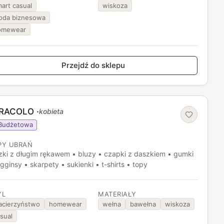
art casual
wiskoza
oda biznesowa
omewear
Przejdź do sklepu
RACOLO
·
kobieta
Budżetowa
PY UBRAŃ
zki z długim rękawem • bluzy • czapki z daszkiem • gumki
egginsy • skarpety • sukienki • t-shirts • topy
YL
MATERIAŁY
acierzyństwo
homewear
wełna
bawełna
wiskoza
sual