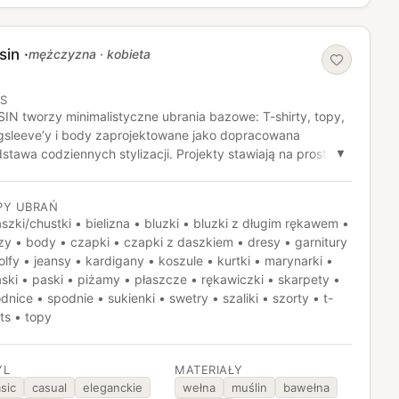
sin
·
mężczyzna · kobieta
IS
IN tworzy minimalistyczne ubrania bazowe: T-shirty, topy,
gsleeve’y i body zaprojektowane jako dopracowana
stawa codziennych stylizacji. Projekty stawiają na prostą
▼
mę, wysoką jakość tkanin i ponadczasowość zamiast
onowych trendów.
PY UBRAŃ
szki/chustki • bielizna • bluzki • bluzki z długim rękawem •
zy • body • czapki • czapki z daszkiem • dresy • garnitury
olfy • jeansy • kardigany • koszule • kurtki • marynarki •
ski • paski • piżamy • płaszcze • rękawiczki • skarpety •
dnice • spodnie • sukienki • swetry • szaliki • szorty • t-
rts • topy
YL
MATERIAŁY
sic
casual
eleganckie
wełna
muślin
bawełna