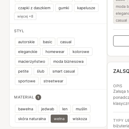
moda b
czapki z daszkiem
gumki
kapelusze
elegan
więcej +8
casual
STYL
autorskie
basic
casual
eleganckie
homewear
kolorowe
macierzyństwo
moda biznesowa
ZALS
petite
ślub
smart casual
sportowe
streetwear
OPIS
Zalsqa t
ponadcz
MATERIAŁ
1
klasycz
bawełna
jedwab
len
muślin
bluzki i
detalami
skóra naturalna
wełna
wiskoza
TYPY U
estetyce
biżuteri