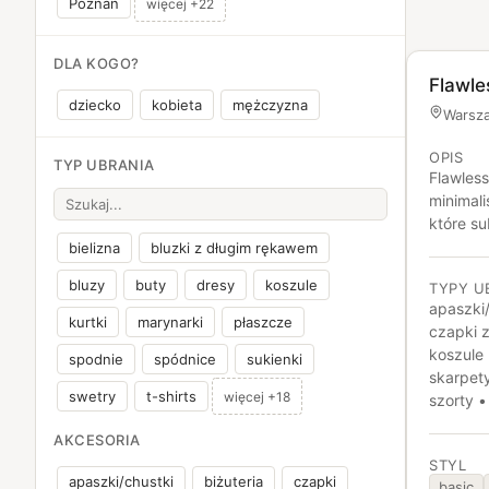
Poznań
więcej +22
DLA KOGO?
Flawle
dziecko
kobieta
mężczyzna
Warsz
OPIS
TYP UBRANIA
Flawles
minimali
które su
Projekt
bielizna
bluzki z długim rękawem
wykonan
bluzy
buty
dresy
koszule
TYPY U
codzienn
apaszki/
kurtki
marynarki
płaszcze
czapki z
koszule 
spodnie
spódnice
sukienki
skarpety
swetry
t-shirts
więcej +18
szorty •
AKCESORIA
STYL
apaszki/chustki
biżuteria
czapki
basic