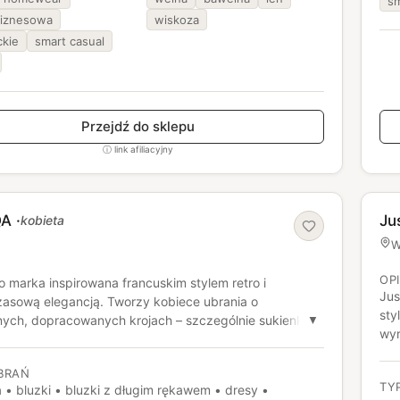
sm
iznesowa
wiskoza
ckie
smart casual
Przejdź do sklepu
ⓘ link afiliacyjny
QA
·
Ju
kobieta
W
OP
o marka inspirowana francuskim stylem retro i
Jus
asową elegancją. Tworzy kobiece ubrania o
sty
nych, dopracowanych krojach – szczególnie sukienki,
▼
wyr
 spódnice – często z subtelnymi, vintage’owymi
fas
. Kolekcje utrzymane są w romantycznej, kobiecej
sty
BRAŃ
 i powstają w krótkich seriach.
TY
a • bluzki • bluzki z długim rękawem • dresy •