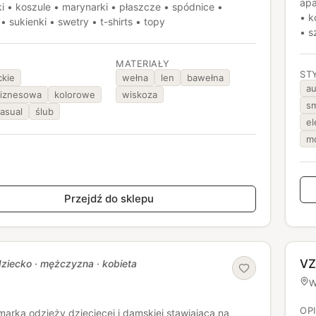
apa
i • koszule • marynarki • płaszcze • spódnice •
• k
• sukienki • swetry • t-shirts • topy
• s
MATERIAŁY
ST
ckie
wełna
len
bawełna
au
iznesowa
kolorowe
wiskoza
sm
asual
ślub
el
m
Przejdź do sklepu
V
ziecko · mężczyzna · kobieta
W
OP
 marka odzieży dziecięcej i damskiej stawiająca na