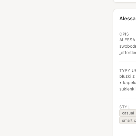
Alessa
OPIS
ALESSA 
swobodny
„effortl
designe
dobrze s
TYPY U
sytuacj
bluzki 
lekkośc
• kapelu
ubrania
sukienki
wysiłku.
STYL
casual
smart c