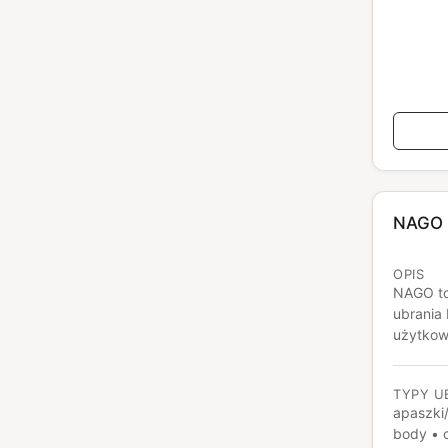
NAGO
OPIS
NAGO to
ubrania
użytkowa
naturaln
czy wełn
TYPY U
zrównow
apaszki/
środowi
body • c