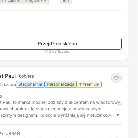
art casual
eleganckie
len
Przejdź do sklepu
ⓘ link afiliacyjny
st Paul
·
kobieta
Stacjonarnie
Personalizacja
Premium
arszawa
IS
t Paul to marka modnej odzieży z akcentem na wieczorowy,
lowy charakter, łącząca elegancję z nowoczesnym,
azistym designem. Kolekcje wyróżniają się nietuzinkowymi
▼
onami i efektownymi detalami, które sprawiają, że każda
lizacja staje się wyjątkowa.
PY UBRAŃ