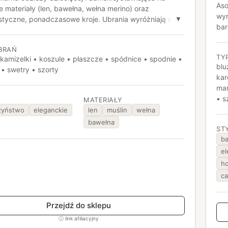
Aso
e materiały (len, bawełna, wełna merino) oraz
wyr
styczne, ponadczasowe kroje. Ubrania wyróżniają się
▼
bar
m i funkcjonalnością, oferując zestawy matchy dla
cha
ziecka, a także eleganckie kolekcje na chrzest i inne
nie
BRAŃ
we okazje.
TY
 kamizelki • koszule • płaszcze • spódnice • spodnie •
sto
blu
 • swetry • szorty
nad
kar
spi
mar
i p
• sz
MATERIAŁY
tra
zyństwo
eleganckie
len
muślin
wełna
bawełna
ST
ba
el
h
ca
Przejdź do sklepu
ⓘ link afiliacyjny