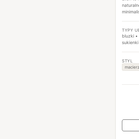
naturaln
minimali
komforte
mamy i d
TYPY U
wyjątko
bluzki •
sukienki
STYL
macier