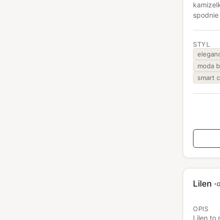
kamizelk
spodnie 
STYL
elegan
moda b
smart c
Lilen
·
d
OPIS
Lilen to