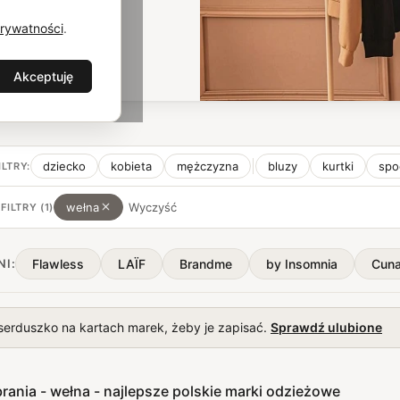
lata, wspierając
Prywatności
.
Akceptuję
dziecko
kobieta
mężczyzna
bluzy
kurtki
spo
ILTRY:
wełna
Wyczyść
FILTRY (
1
)
Flawless
LAÏF
Brandme
by Insomnia
Cun
NI:
 serduszko na kartach marek, żeby je zapisać.
Sprawdź ulubione
brania - wełna - najlepsze polskie marki odzieżowe