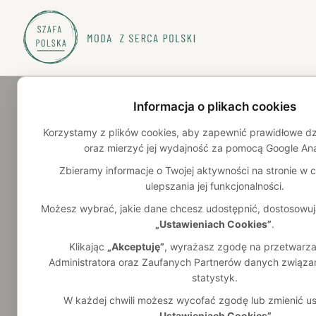
Strona główna
/
Katalog
/
wełna
Informacja o plikach cookies
Polskie ubrania - wełna – polskie m
Korzystamy z plików cookies, aby zapewnić prawidłowe dzia
oraz mierzyć jej wydajność za pomocą Google Ana
62
polskich marek w katalogu
Zbieramy informacje o Twojej aktywności na stronie w ce
Szukasz najwyższej jakości wełnianej odzieży od najlepszych 
ulepszania jej funkcjonalności.
zapewni Ci niezrównane ciepło, komfort i elegancję w chłodne
wełnianą szytą w Polsce, zaprojektowaną dla kobiet, mężczyzn 
Możesz wybrać, jakie dane chcesz udostępnić, dostosowuj
marki, tanie polskie marki i marki premium oferują wszystko 
„Ustawieniach Cookies”
.
wełny merynosowej, alpaki i kaszmiru, po ciepłe płaszcze, otu
Klikając
„Akceptuję”
, wyrażasz zgodę na przetwarza
i miękkie skarpety. Polska moda wełniana to odzież od polski
Administratora oraz Zaufanych Partnerów danych związan
pasją tworzą ubrania z dbałością o detale, gwarantując oddych
statystyk.
przyjemność noszenia. Idealnie sprawdzi się jesienią i zimą, 
W każdej chwili możesz wycofać zgodę lub zmienić us
otulające fasony, jak i lekkie, eleganckie modele. Postaw na 
„Ustawieniach Cookies”
.