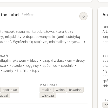
 the Label
·
An
kobieta
OP
to współczesna marka odzieżowa, która łączy
ANS
, miejski styl z dopracowanymi krojami i estetyką
lon
ess cool”. Wyróżnia się spójnym, minimalistycznym
pod
▼
m oraz naciskiem na wygodę, dzięki czemu jej projekty
for
prawdzają się na co dzień i w różnych, nieformalnych
sez
BRAŃ
TY
ach. Marka buduje swoją tożsamość wokół naturalności,
z długim rękawem • bluzy • czapki z daszkiem • dresy
apa
i i nowoczesnego podejścia do kobiecej mody, tworząc
sze • koszule • legginsy • spódnice • spodnie •
blu
, które mają wyglądać stylowo bez nadmiernego
 • szorty • t-shirts • topy
• g
opa
spó
MATERIAŁY
shi
sportowe
muślin
wełna
bawełna
asual
wiskoza
ST
ba