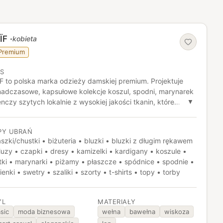
ÏF
·
kobieta
Premium
IS
F to polska marka odzieży damskiej premium. Projektuje
adczasowe, kapsułowe kolekcje koszul, spodni, marynarek
renczy szytych lokalnie z wysokiej jakości tkanin, które
▼
rze sprawdzają się w codziennym użytkowaniu i długo
howują fason. Charakteryzuje się minimalistycznymi krojami,
PY UBRAŃ
tralną paletą i naciskiem na detale konstrukcyjne oraz
szki/chustki • biżuteria • bluzki • bluzki z długim rękawem
ktyczne zestawianie ubrań w spójną szafę bazową.
luzy • czapki • dresy • kamizelki • kardigany • koszule •
tki • marynarki • piżamy • płaszcze • spódnice • spodnie •
ienki • swetry • szaliki • szorty • t-shirts • topy • torby
YL
MATERIAŁY
sic
moda biznesowa
wełna
bawełna
wiskoza