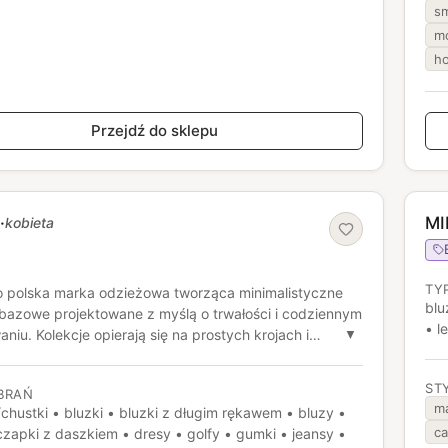
sm
m
h
Przejdź do sklepu
·
MI
kobieta
TY
 polska marka odzieżowa tworząca minimalistyczne
blu
 bazowe projektowane z myślą o trwałości i codziennym
• l
niu. Kolekcje opierają się na prostych krojach i
▼
ych materiałach, takich jak bawełna organiczna, tencel
a. Marka stawia na transparentną, bardziej
ST
BRAŃ
ażoną produkcję i ograniczanie wpływu mody na
m
chustki • bluzki • bluzki z długim rękawem • bluzy •
sko.
ca
zapki z daszkiem • dresy • golfy • gumki • jeansy •