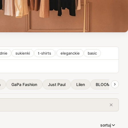
dnie
sukienki
t-shirts
eleganckie
basic
a
GaPa Fashion
Just Paul
Lilen
BLOOM
Ele
sortuj