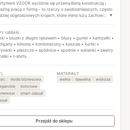
rtyment VZOOR wyróżnia się przemyślaną konstrukcją i
aźną pracą z formą – to rzeczy o swobodniejszych, często
dziej objętościowych krojach, które mimo luzu zachowują
▼
rakter dzięki detalom, takim jak wiązania, przesunięcia czy
typowe proporcje. Ważną rolę odgrywa też tkanina: obok
PY UBRAŃ
nowanych baz pojawiają się wyraziste wzory i faktury, które
zki • bluzki z długim rękawem • bluzy • gumki • kamizelki •
ają projektom bardziej autorski, nieoczywisty ton. Całość
digany • kimona • kombinezony • koszule • kurtki •
na użytkowość – wygoda noszenia, elastyczne dopasowanie
ynarki • płaszcze • spódnice • spodnie • sukienki • swetry
rojekty, które łatwo adaptują się do różnych stylów, nie
aliki • t-shirts
cąc przy tym swojej wyrazistości.
YL
MATERIAŁY
sic
moda biznesowa
wełna
bawełna
wiskoza
eganckie
kolorowe
omewear
smart casual
sual
Przejdź do sklepu