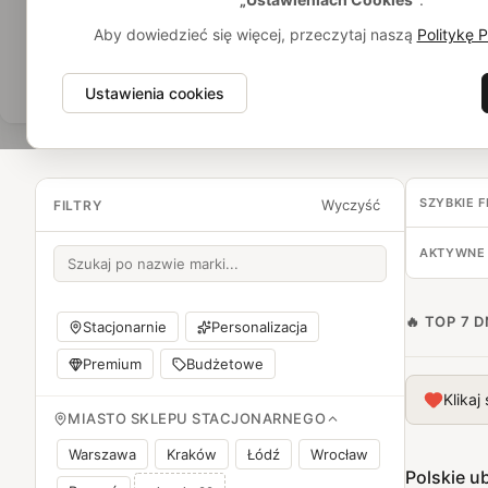
wybierz wełniane kreacje, które zapewnią Ci komfort i styl na 
jednocześnie kreatywność polskich rzemieślników.
Aby dowiedzieć się więcej, przeczytaj naszą
Politykę 
Znajdź markę dla siebie
Ustawienia cookies
SZYBKIE F
Wyczyść
FILTRY
AKTYWNE 
🔥 TOP 7 D
Stacjonarnie
Personalizacja
Premium
Budżetowe
Klikaj
MIASTO SKLEPU STACJONARNEGO
Warszawa
Kraków
Łódź
Wrocław
Polskie u